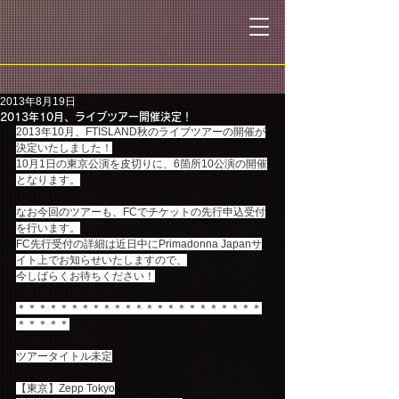
2013年8月19日
2013年10月、ライブツアー開催決定！
2013年10月、FTISLAND秋のライブツアーの開催が
決定いたしました！
10月1日の東京公演を皮切りに、6箇所10公演の開催
となります。
なお今回のツアーも、FCでチケットの先行申込受付
を行います。
FC先行受付の詳細は近日中にPrimadonna Japanサ
イト上でお知らせいたしますので、
今しばらくお待ちください！
＊＊＊＊＊＊＊＊＊＊＊＊＊＊＊＊＊＊＊＊＊＊＊
＊＊＊＊＊
ツアータイトル未定
【東京】Zepp Tokyo