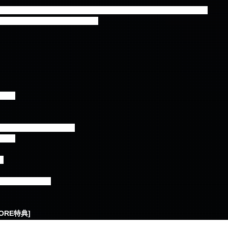
ュホfrom SF9  with へユン/ユジュ/ボラ/チェリン from Cherry Bullet
ン/レミ/メイ from Cherry Bullet
キング
Mの裏側全部見せます!!』
キング
通
入りミニポスター
TORE特典]
NE STOREにてFNC盤、及びFC盤をご予約いただいた方には特典【A】を