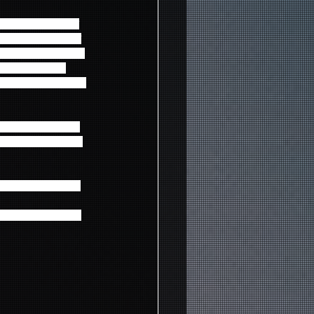
うFNCを代表するバ
P-』。さらに、ソロデ
も加入しバンドとして
ビュー後初めての
ァミリーコンサートなら
収録。今回バックス
広げられる出演者同志
着したスペシャル映像
AL ARTIST 