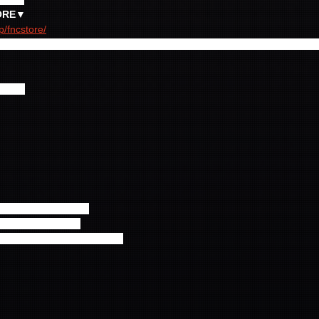
TORE▼
p/fncstore/
クラブ会員限定盤」のみ4月24日(金)17:00から予約受付開始となります。
盤共通
スン from N.Flying
from N.Flying
ョプ/フェスン from N.Flying