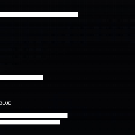
n Us ～ YOU’RE SO FINE ～ LOVE GIRL)
ョン from FTISLAND
BLUE
 ヨンビン/ジェユン/テヤン/チャニ from SF9
 AOA & ジェヒョン from N.Flying