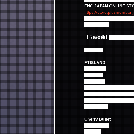
FNC JAPAN ONLINE S
https://store.plusmember.j
※「N.Flyingファン
意ください。
【収録楽曲】
※通常/FNC
OPENING
FTISLAND
Love Letter
Polar Star
FREEDOM
I wish feat. スンヒョプ/フェ
願うfeat. スンヒョプ/フェスン 
未体験Future feat. スンヒ
Flower Rock
Cherry Bullet
Really Really
胸キュン