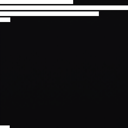
INGDOM -WINTER FOREST CAMP-」
ョン・ヨンファ (from CNBLUE) / AOA / N.Flying / SF9 / Cherry 
 ジミン (AOA) / インソン (SF9) / ヨンビン＆フィヨン (SF9)
日（水）
受付中！