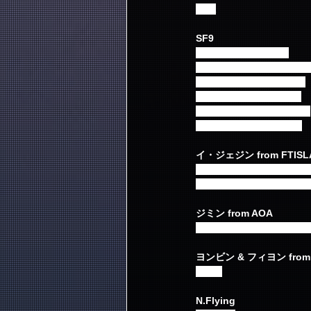
Q&A
SF9
RPM -Japanese ver.-
Now or Never -Japanese v
僕の太陽 ～O Sole Mio～
Enough -Japanese ver.-
Play Hard -Japanese ver.-
Fanfare -Japanese ver.-
イ・ジェジン from FTISL
Love Like The Films with 
Share the love with N.Flyi
ジミン from AOA
Hey with ジウォン/レミ/チェ
ヨンビン & フィヨン from 
Zeroff
N.Flying