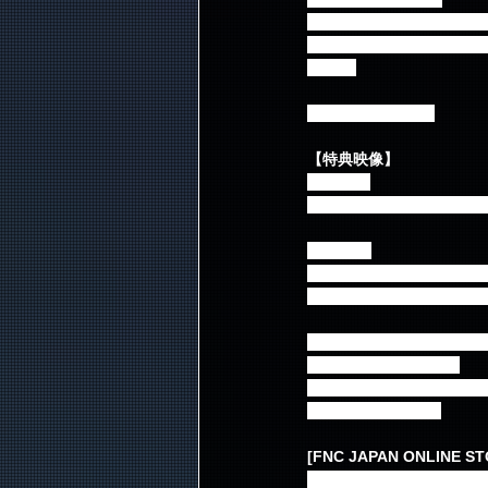
Summer Dream feat. ジ
That Girl with ボラ/ジウォ
Energy
ENDING RUNWAY
【特典映像】
<通常盤>
・バックステージ＆メイ
<FNC盤>
・古家正亨の『KINGDO
・バックステージ＆メイ
【仕様】※通常/FNC盤共
・豪華スリーブケース
・全アーティストサイン
・40Pフォトブック
[FNC JAPAN ONLINE S
FNC JAPAN ONLI