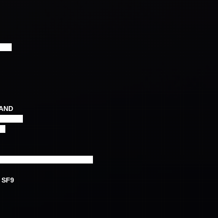
er.-
AND
N.Flying
ng
リン/メイ from Cherry Bullet
SF9