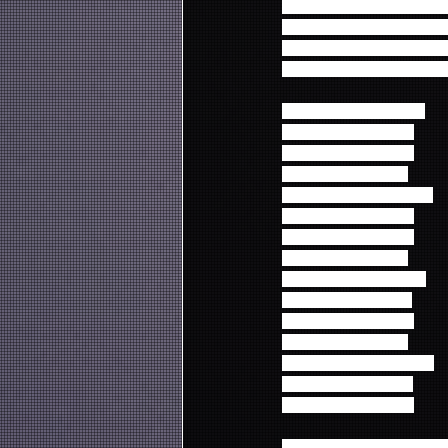
＜タイトル＞「2019 FNC K
＜アーティスト＞FTISLAND / ジ
ン (from FTISLAND) /
＜発売日＞2020年7月8
＜通常盤 DVD＞ 3枚組
品番: WPBL-90551/3
税抜価格:¥7,500＋税
―――――――――
＜通常盤Blu-ray＞2枚組
品番: WPXL-90234/5
税抜価格:¥8,000＋税
―――――――――
＜FNC盤 DVD＞ 3枚組
品番: FNDV-10025/7
税抜価格:¥8,500＋税
―――――――――
＜FNC盤Blu-ray＞2枚組
品番: FNBD-10013/4
税抜価格:¥9,000＋税
4/22(火)18:00より予約