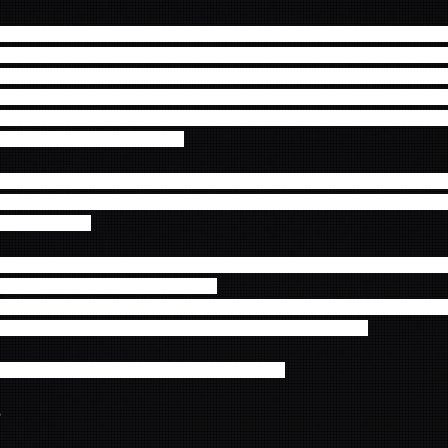
ストライブ、そしてジョン・ヨンファ（CNBLUE）の除隊後初ライブとい
演となった『2019 FNC KINGDOM -WINTER FOREST CAM
ジン（FTISLAND）、2年ぶりの来日公演となったAOA、新メンバー
Flying、韓国音楽番組１位も獲得し勢いが益々加速してきたSF9、デ
herry Bulletが参加。アーティストたちの単独ステージはもちろん、フ
ージまで多数収録しています！
ティストたちの素顔が垣間見れるバックステージ裏のメイキング映像を
ーティストだけが入室できる「SPECIAL ARTIST ROOM」で繰り
FNC 盤共通）
Cスペシャリスト 古家正享氏によるFNC KINGDOMの裏側を完全密
Mの裏側全部見せます!!』」を収録！
はもちろん、本番直前の出演アーティストへの突撃インタビューや「SPECI
するなど、見どころ満載のスペシャル番組となっています！
OMのステージを、おうちでもう一度楽しみましょう♪
ら