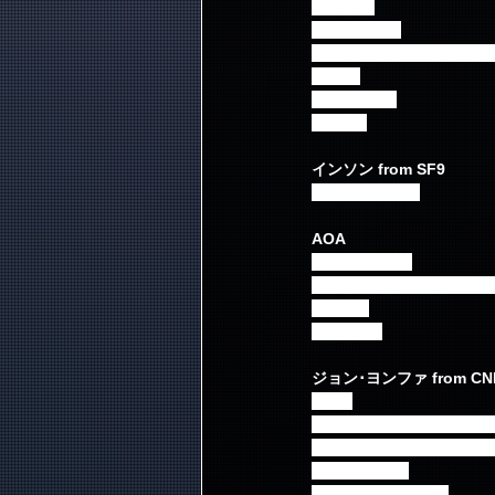
Kick−Ass
Stand By Me
CNBLUE Medley (Betwee
Sunset
GOOD BAM
Rooftop
インソン from SF9
ひまわりの約束
AOA
Come See Me
愛をちょうだい feat. スンヒ
Miniskirt
Like a Cat
ジョン･ヨンファ from CN
Letter
Life is a Party with
Closer withチャンミ from
One Fine Day
Because I Miss You