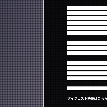
FTISLANDの入隊前ラ
ンドの大きな節目を感じさせる公
ビューを果たしたイ・ジェ
も大きな成長を果たしたN.
KINGDOM参加となるC
ではの貴重なコラボステ
特典映像には、出演アー
テージに特別に用意されたア
のトークは必見！（通常／
さらにFNC盤では、韓流M
「古家正亨の『KINGDO
初日のリハーサルのリポート
ROOM」へ古家氏が突入
2019 FNC KINGD
ダイジェスト映像はこち