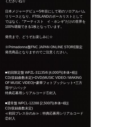
くださいね☆
日本メジャーデビュー5年目にして初のソロアルバム
リリースとなり、FTISLANDのボーカリストとして
ではなく、“アーティスト　イ・ホンギ”だけの世界を
100%堪能できる1枚となっています。
発売まで、どうぞお楽しみに☆
※Primadonna盤FNC JAPAN ONLINE STORE限定
発売商品となりますのでご注意ください。
■初回限定盤 WPZL-31135/6 [4,000円(本体+税)]
CD(収録曲数未定)+DVD(MUSIC VIDEO / MAKING 
OF MUSIC VIDEO)+豪華フォトブックレット+三方
背/デジパック
特典応募用シリアルコード①封入
■通常盤 WPCL-12288 [2,500円(本体+税)]
CD(収録曲数未定)
≪初回プレス分のみ≫：特典応募用シリアルコード
②封入