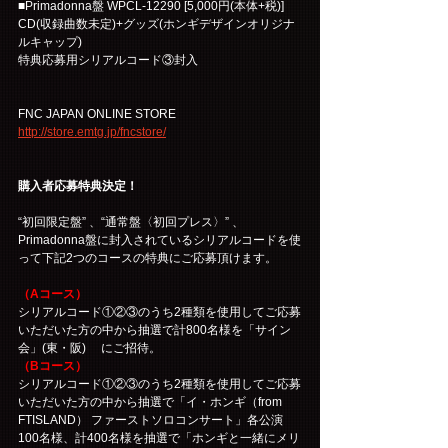
■Primadonna盤 WPCL-12290 [5,000円(本体+税)]
CD(収録曲数未定)+グッズ(ホンギデザインオリジナ
ルキャップ)
特典応募用シリアルコード③封入
FNC JAPAN ONLINE STORE
http://store.emtg.jp/fncstore/
購入者応募特典決定！
“初回限定盤” 、“通常盤〈初回プレス〉” 、
Primadonna盤に封入されているシリアルコードを使
って下記2つのコースの特典にご応募頂けます。
（Aコース）
シリアルコード①②③のうち2種類を使用してご応募
いただいた方の中から抽選で計800名様を「サイン
会」(東・阪) 　にご招待。
（Bコース）
シリアルコード①②③のうち2種類を使用してご応募
いただいた方の中から抽選で「イ・ホンギ（from 
FTISLAND） ファーストソロコンサート」各公演
100名様、計400名様を抽選で「ホンギと一緒にメリ