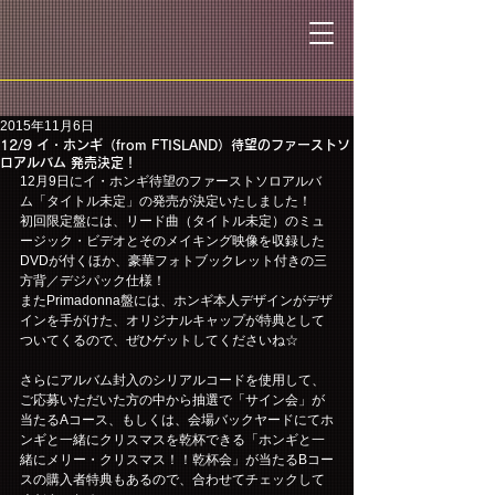
2015年11月6日
12/9 イ・ホンギ（from FTISLAND）待望のファーストソ
ロアルバム 発売決定！
12月9日にイ・ホンギ待望のファーストソロアルバ
ム「タイトル未定」の発売が決定いたしました！
初回限定盤には、リード曲（タイトル未定）のミュ
ージック・ビデオとそのメイキング映像を収録した
DVDが付くほか、豪華フォトブックレット付きの三
方背／デジパック仕様！
またPrimadonna盤には、ホンギ本人デザインがデザ
インを手がけた、オリジナルキャップが特典として
ついてくるので、ぜひゲットしてくださいね☆
さらにアルバム封入のシリアルコードを使用して、
ご応募いただいた方の中から抽選で「サイン会」が
当たるAコース、もしくは、会場バックヤードにてホ
ンギと一緒にクリスマスを乾杯できる「ホンギと一
緒にメリー・クリスマス！！乾杯会」が当たるBコー
スの購入者特典もあるので、合わせてチェックして