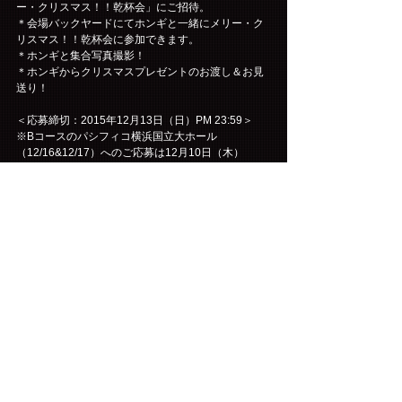
ー・クリスマス！！乾杯会」にご招待。
＊会場バックヤードにてホンギと一緒にメリー・ク
リスマス！！乾杯会に参加できます。
＊ホンギと集合写真撮影！
＊ホンギからクリスマスプレゼントのお渡し＆お見
送り！
＜応募締切：2015年12月13日（日）PM 23:59＞
※Bコースのパシフィコ横浜国立大ホール
（12/16&12/17）へのご応募は12月10日（木）
PM23:59までとなります。
Mobile site
FNC ENTERTAINMENT JAPAN INC.
FNC ENTERTAINMENT JAPAN twitter
BACK
コメント
コメントを追加…