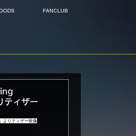
OODS
FANCLUB
ing
』よりティザー
tory～』よりティザー映像