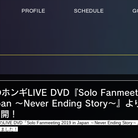
PROFILE
SCHEDULE
G
ホンギLIVE DVD『Solo Fanmeet
apan ～Never Ending Story～
公開！
E DVD『Solo Fanmeeting 2019 in Japan ～Never Ending S
しました！