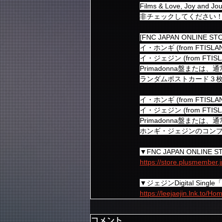
Films & Love, J
非チェックしてください
[FNC JAPAN ONLINE 
イ・ホンギ (from FTISLAND)
イ・ジェジン (from FTISLAND
Primadonna盤また
ランダムポストカード３
イ・ホンギ (from FTISLAND)
イ・ジェジン (from FTISLAND
Primadonna盤また
ホンギ・ジェジンのコンプ
▼FNC JAPAN ONLINE
https://store.plusmember.j
▼ジェジンDigital Sing
https://leejaejin.lnk.to/Ho
コメント