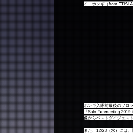
イ・ホンギ（from FTISLAND）- 
ホンギ入隊前最後のソロラ
『Solo Fanmeeting 
像からベストダイジェストを
また、12/23（水）には、同