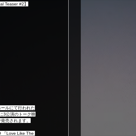
l Teaser 
#2
】
ホールにて行われた
録、さらに3公演のトーク映
で発売されます。
e Like The 