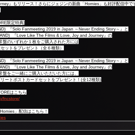
oy and Journey』もリリース！さらにジェジンの新曲「Homies」も好評配
！
STORE限定特典]
  『Solo Fanmeeting 2019 in Japan ～Never Ending Story～』と
)  『Love Like The Films & Love, Joy and Journey』の
は、通常盤のいずれか１枚をご購入された方には
枚セットをプレゼント（全６種類）
  『Solo Fanmeeting 2019 in Japan ～Never Ending Story～』と
)  『Love Like The Films & Love, Joy and Journey』の
は、通常盤をご一緒にご購入いただいた方には、
リートポストカードセットをプレゼント！(全12種類)
 STOREはこちら
p/fncstore/
le「Homies」配信はこちら！
mies