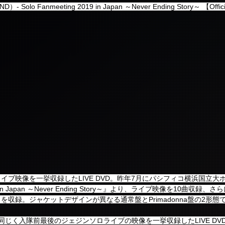
Solo Fanmeeting 2019 in Japan ～Never Ending Story～ 【Officia
イブ映像を一挙収録したLIVE DVD。昨年7月にパシフィコ横浜国立大
2019 in Japan ～Never Ending Story～』より、ライブ映像を10曲収
収録。ジャケットデザインが異なる通常盤とPrimadonna盤の2形態
じく入隊前最後のジェジンソロライブの映像を一挙収録したLIVE DVD 『Lov