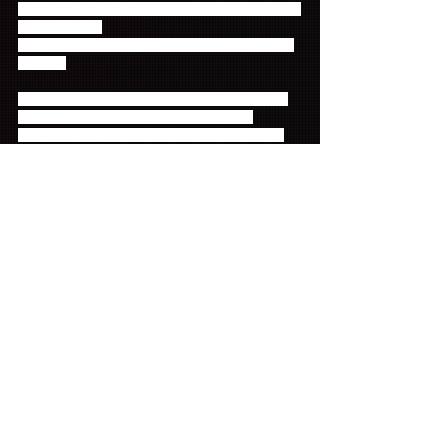
Primadonna盤または、通常盤のいずれか１枚をご購
入された方には
ランダムポストカード３枚セットをプレゼント（全
６種類）
イ・ホンギ (from FTISLAND)  『Solo Fanmeeting 
2019 in Japan ～Never Ending Story～』と
イ・ジェジン (from FTISLAND)  『Love Like The 
Films & Love, Joy and Journey』の
Primadonna盤または、通常盤をご一緒にご購入いた
だいた方には、
ホンギ・ジェジンのコンプリートポストカードセッ
トをプレゼント！(全12種類)
コメント
コメントを追加…