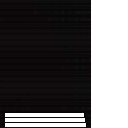
ジェジン入隊前最後のソロライブ映像を一挙収録し
たLIVE DVD。2枚組となっており、DISC1には昨年
10月に行われた『1st Solo Mini Live Tour “Love Like 