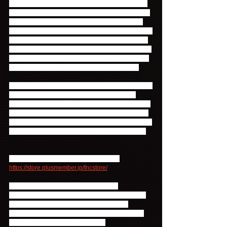
The Films”』より、中野サンプラザホール公演のラ
イブ映像を10曲、さらに３会場全６公演のトーク映
像からベストダイジェストが収録されます。そし
て、DISC2には今年1月に中野サンプラザホールにて
行われた『Solo Fanmeeting 2020 in Japan “Love, 
Joy and Journey”』より、ライブ映像を5曲、さらに
昼・夜公演のトーク映像からベストダイジェストが
収録され、2枚組で合計200分と内容盛り沢山！
また、12/23（水）には、同じく入隊前最後となった
ホンギのソロライブ映像を収録したLIVE DVD 
『Solo Fanmeeting 2019 in Japan ～Never Ending 
Story～』もリリース！さらに来月11/11には、ジェ
ジンの新曲「Homies」も配信リリースとなるので、
こちらも是非チェックしてください♪お楽しみに！
▼FNC JAPAN ONLINE STOREはこちら
https://store.plusmember.jp/fncstore/
 [FNC JAPAN ONLINE STORE限定特典]
イ・ホンギ (from FTISLAND)  『Solo Fanmeeting 
2019 in Japan ～Never Ending Story～』と
イ・ジェジン (from FTISLAND)  『Love Like The 
Films & Love, Joy and Journey』の