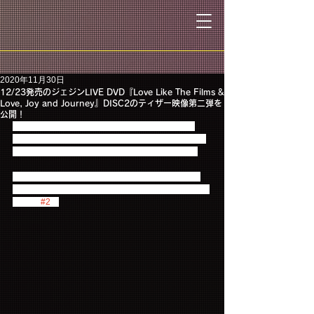
2020年11月30日
12/23発売のジェジンLIVE DVD『Love Like The Films &
Love, Joy and Journey』DISC2のティザー映像第二弾を
公開！
12/23に発売されるジェジンのLIVE DVD『Love 
Like The Films & Love, Joy and Journey』DISC2の
ティザー映像第二弾が到着！本日公開しました！
イ・ジェジン（from FTISLAND）- Love Like The 
Films & Love, Joy and Journey（DISC2） 【Official 
Teaser 
#2
】