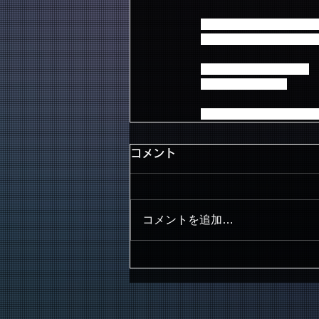
10/25（日） 広島文化学
告知前／13:30⇒
変更後／1
10/29（木） 日本武道館
12:00（変更なし）
皆様にはご迷惑おかけい
コメント
コメントを追加…