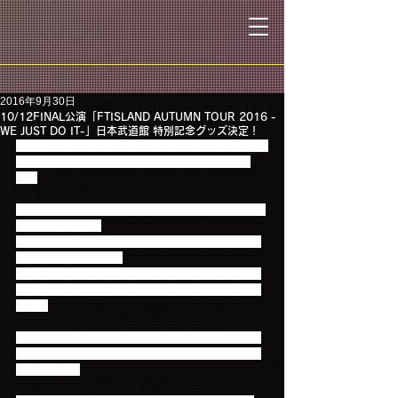
2016年9月30日
10/12FINAL公演「FTISLAND AUTUMN TOUR 2016 -
WE JUST DO IT-」日本武道館 特別記念グッズ決定！
10/12FINAL公演「FTISLAND AUTUMN TOUR 2016 
-WE JUST DO IT-」日本武道館 特別記念グッズ決
定！
FINAL公演である武道館公演限定で全5種類のガチャ
ガチャが登場！！
ガチャガチャでしか手に入らない記念となるアイテ
ムはファン必見です！
※ガチャガチャは専用メダルが必要となります。物
販列にお並びの上、メダルのご購入をお願いいたし
ます。
既存のグッズも残りわずかな商品も多数ございます
ので、お買い逃がしの無いよう是非チェックしてみ
てください☆