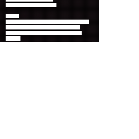
WPZL-31664/5　￥4,000＋税 
<DVD> 
・「イ・ジェジン (from FTISLAND)  1st Solo Fan 
Meeting in Japan -眞様（JIN SUMMER）-」
2016.08.28＠中野サンプラザ ダイジェスト映
像　　　
※トレーディングカード3種類のうち1枚をランダム
封入
■FNC JAPAN ONLINE STORE
http://fncent.co.jp/store/
コメント
コメントを追加…