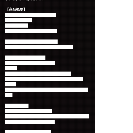
【商品概要】
LEE JAE JIN (from FTISLAND)  
1st MINI ALBUM 
「scene.27」 
発売日：2019年10月9日（水）  
<CD>収録内容（全形態共通）　
「Love Like The Films」含む全６曲収録。
◯初回限定盤[CD+DVD]  
WPZL-31662/3 　￥3,500＋税 
<DVD>
・「Love Like The Films」-Music Video-
・The Making of「Love Like The Films」-Music 
Video-
※トレーディングカード3種類のうち1枚をランダム
封入
◯通常盤[CD]  
WPCL-13109　￥2,500＋税 
※初回プレス分のみ、トレーディングカード3種類の
うち1枚をランダム封入　　　 
◯Primadonna盤[CD+DVD]  