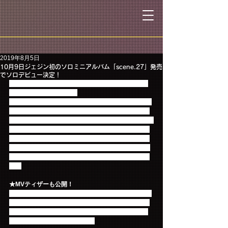
2019年8月5日
10月9日ジェジン初のソロミニアルバム「scene.27」発売
でソロデビュー決定！
10月9日にリリースされるジェジン初のソロミニア
ルバムは「scene.27」。
タイトル「scene.27」には、現在27歳のジェジンを
切り取った等身大の作品という意味が込められてい
ます。FTISLAND結成前の少年時代、FTISLANDとし
て駆け抜けた青春時代など、今までの自分を振り返
りながら、これからの未来に思いを馳せたアルバム
リード曲「Love Like The Films」を筆頭に、全曲の
歌詞をジェジン本人が手がけた意欲作となっていま
す。
★MVティザーも公開！
Music Videoには、後輩バンドN.Flyingのツアーでジ
ェジンがサポートを務めたことへの恩返しとして、
N.Flyingメンバーが友情出演しており、愛にあふれ
た温かい作品となっています！