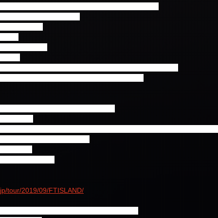
"があなたの願いを叶えてあげます～イベント(※抽選で10名様)
愛蔵品プレゼント(※抽選で4名様)
コンサート(10曲)！
タイム ！
ュージックビデオ鑑賞♪
映像公開♪
より印刷サイン入りポスター手渡し！(握手会＆サイン会と同時進行)
ファンミーティング記念特製プレゼント贈呈！(後日公開)
ァンミーティング特製オリジナル記念品贈呈！
宿泊者限定)
ルでは皆様に素敵な想い出を残していただけるよう、垂れ幕な  どで"FTIS
(自由に記念撮影ができます) 
ゼント ※1
条件となります。 
o.jp/tour/2019/09/FTISLAND/
社 近畿日本ツーリスト コーポレート ビジネス