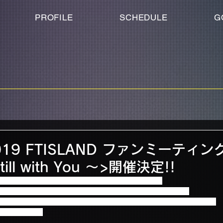
PROFILE
SCHEDULE
G
19 FTISLAND ファンミーティング
till with You ～>開催決定!!
SLANDのメンバーに暖かい愛のメッセージを伝える 
ミーティング in SEOUL ～ Still with You ～>” を開催します。
隊前の最後のスペシャルな思い出を作れるチャンスをぜひ掴んでください。
しております！