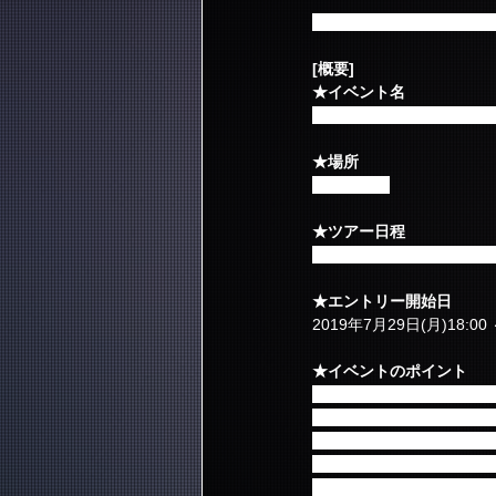
本ツアーに関する内容・
[概要]
★イベント名
<2019 FTISLAND ファンミー
★場所
韓国ソウル
★ツアー日程
2019年9月20日(金) ～ 2
★エントリー開始日
2019年7月29日(月)18:00 
★イベントのポイント
  1. "FTISLAND"の
  － "FTISLAND"
  2. "FTISLAND"メ
  3. "FTISLAND"メ
  (メンバー全員対参加