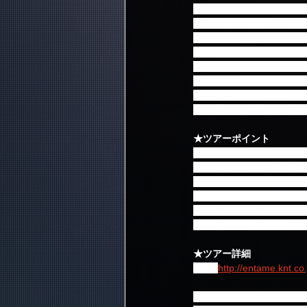
  4. "FTISLAND
  5. "FTISLAND"の
  6. "FTISLAND"ミニ
  7. "FTISLAND"フォト
  8. "FTISLAND"ミ
  9. "FTISLAND"未公開
10. "FTISLAND"
11. "FTISLAND"
★ツアーポイント
1. "FTISLAND"フ
(デラックスクラスホテル
2. デラックスクラスホテ
ンをご用意いたしました。
3. フェイスパック1枚プレ
※1の特典は免税店入店が
★ツアー詳細
URL: 
http://entame.knt.c
【取扱旅行会社】 株式会