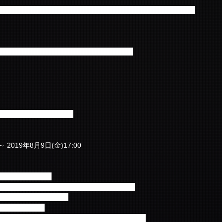
お申し込み方法の詳細は下記のホームページをご確認ください。
ティング in SEOUL ～ Still with You ～>
019年9月22日(日) 2泊3日
～ 2019年8月9日(金)17:00
スペシャルトークショー
と一緒にゲーム＆抽選によるプレゼント贈呈(10名様)
ンバーと1:1握手会＆サイン会
ンバーと記念写真撮影
者1名、好きなメンバーの隣に立って撮影できます)