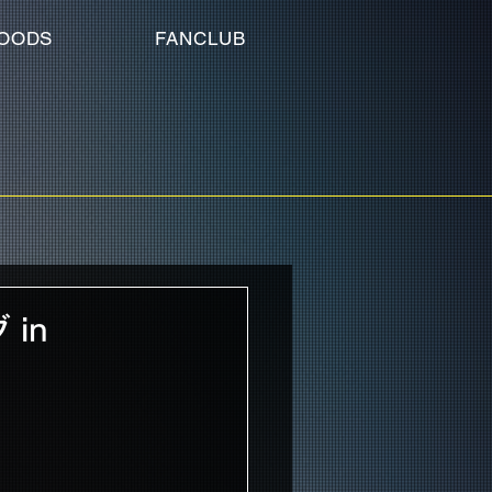
OODS
FANCLUB
 in