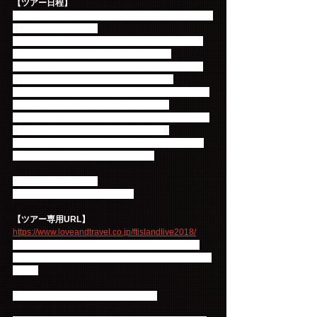
【ツアー日程】
往復の航空機は自由です、現地発着プランを5コース
ご用意しております。
現地集合Aコース ：2018年8月10日(金)～8月12日
(日) 2泊3日＊8月11日コンサート1回観覧 
現地集合Bコース ：2018年8月11日(土)～8月13日
(月) 2泊3日＊8月12日コンサート1回観覧  
現地集合C-1コース：2018年8月10日(金)～8月13日
(月) 3泊4日＊8月11日コンサート1回観覧
現地集合C-2コース：2018年8月10日(金)～8月13日
(月) 3泊4日＊8月12日コンサート1回観覧
現地集合Dコース ：2018年8月10日(金)～8月13日
(月) 3泊4日＊コンサート両日2回観覧
【ツアー募集開始日】
2018年7月18日（水） 10：00~
【ツアー専用URL】
https://www.loveandtravel.co.jp/ftislandlive2018/
※ツアーの詳細は随時上記ＵＲＬ内にて発表しま
す。（尚、このWEBサイトは18日以降にオープンし
ます）
皆様のご参加をお待ちしております。