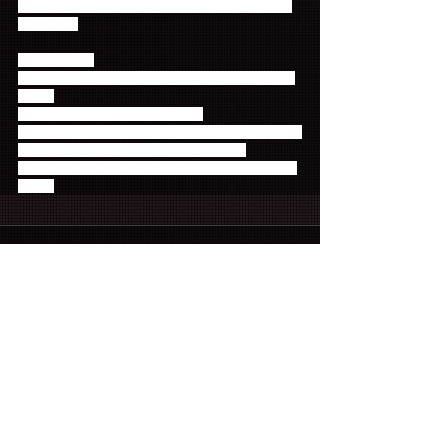
■お問い合わせ ※募集開始までお問い合わせはご遠
慮ください
株式会社PINK
「2018 FTISLAND LIVE[+] IN SEOUL 鑑賞ツアー」
事務局
E-mail：pink@loveandtravel.co.jp
※休業日・営業時間外にお送りいただいたEメールの
返信は、翌営業日以降の返信となります。
営業時間 (月)～(金) 10:00～17:00 ※土・日・祝日は
お休み
コメント
コメントを追加…