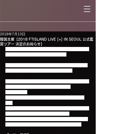
2018年7月13日
韓国主催【2018 FTISLAND LIVE [+] IN SEOUL 公式鑑
賞ツアー 決定のお知らせ】
2018 FTISLAND LIVE [+] IN SEOUL 公式鑑賞ツアー
が決定しましたのでお知らせします。
今年の夏もソウルにて8月11日（土）、12日（日）
の２DAYSコンサートを開催いたします。
昨年デビュー10周年を迎え『10周年でゼロにリセッ
ト、新しい10年をまた作る』と宣言した
FTISLAND！ 
ますます新たな姿を楽しめるコンサートの実現で
す！
この暑い夏を乗り越えて、2018年の夏の思い出をソ
ウルでFTISLANDと共に作りましょう。
今回の特典は、コンサート前のリハーサル観覧、コ
ンサート公式MD商品2個をプレゼントします。