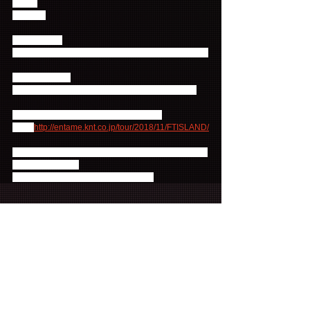
★場所
韓国釜山
★ツアー日程
2018年11月16日(金) ～ 2018年11月18日(日) 2泊3日
★エントリー日
2018年10月12日(金)17:00 ～　募集中　※先着順
ツアー詳細は下記よりご確認ください。
URL: 
http://entame.knt.co.jp/tour/2018/11/FTISLAND/
【取扱旅行会社】 株式会社 近畿日本ツーリストコー
ポレートビジネス
皆様のご参加をお待ちしております！
コメント
コメントを追加…