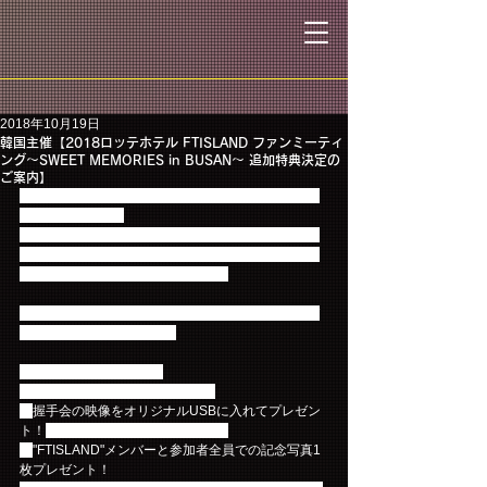
2018年10月19日
韓国主催【2018ロッテホテル FTISLAND ファンミーティ
ング～SWEET MEMORIES in BUSAN～ 追加特典決定の
ご案内】
たくさんのお客様にお申込みいただき、誠にありが
とうございます。
現在募集中のファンミーティングツアーにおきまし
て、さらに皆様が楽しんでいただけるよう、魅力的
な特典の追加が決定いたしました。
秋の釜山でSWEET MEMORIESをFTISLANDメンバ
ーと一緒に作りませんか。
＜イベントのポイント＞
以下の特典が追加になりました。
☆
握手会の映像をオリジナルUSBに入れてプレゼン
ト！
（ツアー中にお渡しします。）
☆
"FTISLAND"メンバーと参加者全員での記念写真1
枚プレゼント！