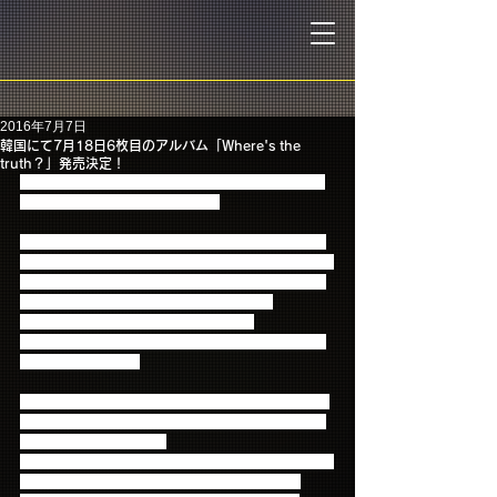
2016年7月7日
韓国にて7月18日6枚目のアルバム「Where's the
truth？」発売決定！
韓国にて7月18日に6枚目のアルバム「Where's the 
truth？」の発売が決定しました！
韓国では「I WILL」以来1年4か月ぶりのアルバムリ
リースで、「Where's the truth？」には自分たちを押
さえている偏見や誤解に対抗し、真実を探すという
メンバーたちの意志が込められています。
明日0時に韓国にて公式ティザーサイト
（fncent.com/FTISLAND）をオープンし、ティザー
日程を公開します！
日本でも16枚目のシングル「JUST DO IT」が8月17
日に発売を控えており、どちらの曲も今年の夏を熱
くすること間違いなし！
そして、9月から日本でスタートする秋のライブツア
ー「-WE JUST DO IT-」は現在FC先行受付中！