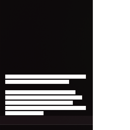
泣いて、笑って、歌う、FTISLANDのすべての"喜怒
哀楽"が込められたアルバムは必聴です★
そしてついに今月27日からニュー・アルバム
「N.W.U」を引っ提げた「FTISLAND Arena Tour 
2016 -Law of FTISLAND：N.W.U -」開催！
4月9日（土）より一般発売いたしますので、この機
会をぜひお見逃しなく！