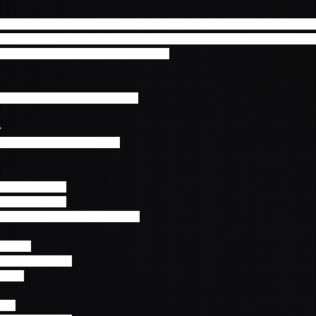
公演に関しましては、チケットは当日会場でのお渡しとなります。 免
と会員証をお持ちください。ご精算済チケットのお渡しの為、お申込み
る事はできませんのでご注意ください。
OUR 2019 -FIVE TREASURES-
≫
るお問合せはお控えください
0開場　19:00開演
0開場　19:00開演
整理番号付)　9,500円(税込)
大ホール
30開場　18:30開演
(税込)
ide