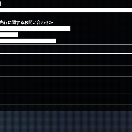
。
なく『お申し込み時にご入力いただく発送希望住所』宛にお送りいたし
an2次先行に関するお問い合わせ≫
ケットぴあ question@pia.co.jp
 土日祝除く)
cketinfo@fncent.co.jp