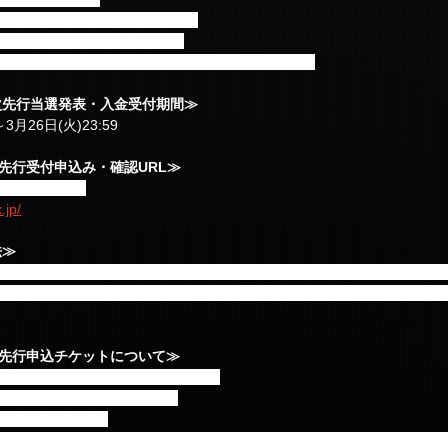
料・発券手数料が別途かかります
証の確認予定はございません。
ケットはピクチャーチケットを予定しております。
an 2次先行当選発表・入金受付期間≫
～3月26日(火)23:59
an2次先行受付申込み・確認URL≫
確認ください。
.jp/
法≫
ールの他、お申込み画面の【申込状況照会はこちら】よりご確認くださ
ERTAINMENT JAPAN、Primadonna Japanにお電話やメールで
an2次先行申込チケットについて≫
ば非会員の方も入場可能とします。
の確認予定はございません。
定しております。
潟・大阪・広島公演につきましては当日会場でのお渡し、福岡・日本武道