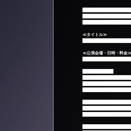
※豊洲、新潟、大阪、広島
の顔写真付き身分証明書
人様以外の方にお渡しす
≪タイトル≫
FTISLAND JAPAN LIVE T
≪公演会場・日時・料金
※各会場への公演に関す
【東京】豊洲PIT
2019年4月4日(木) 18:0
2019年4月5日(金) 18:0
料金：オールスタンディング(
【新潟】新潟県民会館　
2019年4月11日(木) 17:
料金：全席指定　9,500円
【大阪】Zepp Osaka Bays