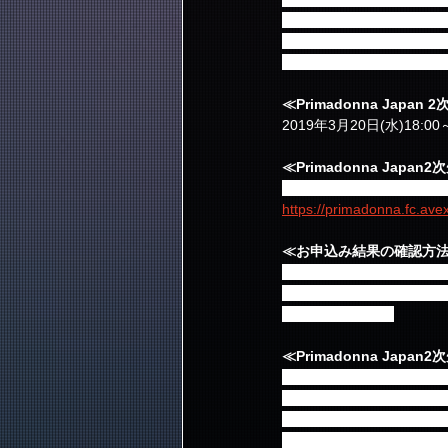
※ご購入の際チケット送
※入場時の身分証・会員
※FC先行にてご購入のチ
≪Primadonna Jap
2019年3月20日(水)18:00
≪Primadonna Jap
ファンクラブサイトをご
https://primadonna.fc.avex
≪お申込み結果の確認方
チケットぴあから届くメ
※チケットぴあ、FNC ENT
答えできません。
≪Primadonna Jap
■チケットをお持ちであれ
■入場時の身分証・会員証
■ピクチャーチケットを予
■チケットは、豊洲・新