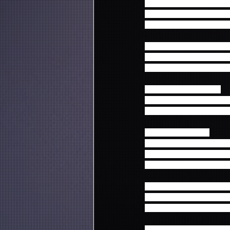
2019年4月17日(水) 18:
2019年4月18日(木) 18:
料金：スタンディング(整理番
【広島】広島文化学園HB
2019年4月20日(土) 16:
料金：全席指定　9,500円
【福岡】Zepp Fukuoka
2019年4月25日(木) 18:
料金：スタンディング(整理番
【東京】日本武道館
2019年4月30日(火・祝) 1
料金：注釈付き指定席　9,5
※ステージの全体および
【兵庫】ワールド記念ホ
2019年5月4日(土) 17:0
料金：全席指定　9,500円
※未就学児童入場不可。