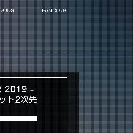
OODS
FANCLUB
 2019 -
チケット2次先
先行申込み当落発表が開始