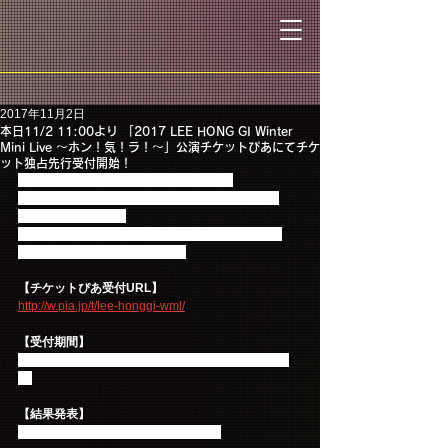
2017年11月2日
本日11/2 11:00より 「2017 LEE HONG GI Winter
Mini Live ～ホン！気！ラ！～」公演チケットぴあにてチケ
ット独占先行受付開始！
11月2日（木）11時より、チケットぴあ
「2017 LEE HONG GI Winter Mini Live ～ホン！
気！ラ！～」公演の
チケット独占先行抽選申込みがスタートします！
このチャンスをお見逃しなく☆
【チケットぴあ受付URL】
http://w.pia.jp/t/lee-honggi-wml/
【受付期間】
2017年11月2日（木）11:00～11月8日（水）23：
59
【結果発表】
2017年11月11日(土)18:00頃から順次