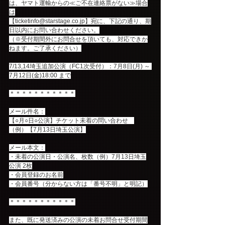
は、ヤマト運輸からの≪ご不在連絡票がない≫場合
は
【ticketinfo@starstage.co.jp】宛に、下記の通り、期
日以内にお問い合わせください。
（※受付期間外にお問合せを頂いても、対応できか
ねます。ご了承ください）
7/13,14埼玉追加公演（FC1次受付）：7月8日(月) ～ 
7月12日(金)18:00 まで
＊＊＊＊＊＊＊＊＊＊＊
メール件名：
【○月○日○公演】チケット未着の問い合わせ　
（例）【7月13日埼玉公演】
メール本文：
・未着の公演日・公演名、枚数（例）7月13日埼玉
公演 2枚
・会員登録のお名前
・会員番号（分からない方は「番号不明」と明記）
＊＊＊＊＊＊＊＊＊＊＊
また、既に発送済みの公演の未着お問合せ受付期間