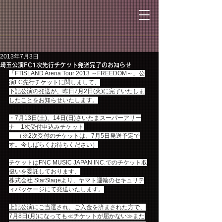
2013年7月3日
埼玉公演FC1次先行チケット発送完了のお知らせ
「FTISLAND Arena Tour 2013 ～FREEDOM～」公
演FC先行チケットに関しまして、
下記公演の発送が、昨日7月2日(火)に完了いたしま
したことをお知らせいたします。
・7月13日(土)、14日(日)さいたまスーパーアリー
ナ　1次受付申込みチケット
　 （※2次受付のチケットは、7月5日発送予定で
す。今しばらくお待ちください）
チケットはFNC MUSIC JAPAN INC.でのチケット取
扱いを委託しております、
株式会社 StarStageより、ヤマト運輸のセキュリテ
ィパッケージにて発送いたします。
上記公演にご当選され、ご入金を済まされた方で、
7月8日(月)になっても≪チケットが届かない≫また