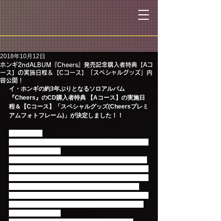
2018年10月12日
ホンギ2ndALBUM『Cheers』発売記念購入者特典【Aコ
ース】の実施日程＆【Cコース】「スペシャルグッズ」内
容公開！
イ・ホンギの約3年ぶりとなるソロアルバム
『Cheers』のCD購入者特典 【Aコース】の実施日
程＆【Cコース】「スペシャルグッズ(Cheersプレミ
アムフォトフレーム)」が決定しました！！
【Aコース】
2形態購入抽選特典「質問＆撮影タイム付サイン会」
計600名様ご招待！
「Cheers」〈初回限定盤〉、〈通常盤〉※初回プレ
ス分、〈Primadonna盤〉に封入されているチラシ記
載のシリアルコード①、②、③の内2種類のシリアル
コードを集めてご応募頂いたお客様の中から抽選
で、東京・大阪・名古屋の3か所で開催される『質問
＆撮影タイム付サイン会』へ各会場200名様、合計
600名様をご招待！