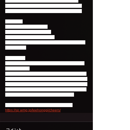
※質問は当日、御当選のお客様より募ります。
※撮影タイムは、お客様のカメラ、スマートフォ
ン、携帯電話での撮影可能なお時間を設けます。
【開催日】
名古屋　2018/12/21（金）
東京　2018/12/26（水）昼帯
大阪　2018/12/26（水）夕方帯
＊会場、時間等の詳細はご当選者様へのみお知らせ
いたします。
【Cコース】
１形態購入抽選特典「スペシャルグッズ」100名様
にプレゼント！
「Cheers」〈初回限定盤〉、〈通常盤〉※初回プレ
ス分、〈Primadonna盤〉に封入されているチラシ記
載のシリアルコード①、②、③のいずれか1種類でご
応募頂いたお客様の中から抽選で、Cheersプレミア
ムフォトフレームを100名様にプレゼント！
詳細は『Cheers』特設サイトでチェック！
https://sp.wmg.jp/leehonggi/cheers/