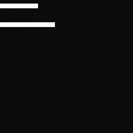
ントも到着しました！
）- Pathfinders【Teaser】