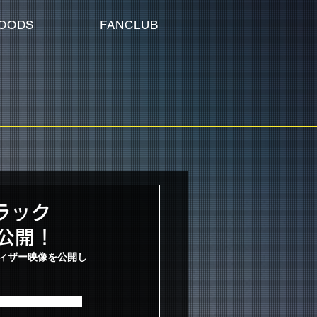
OODS
FANCLUB
ラック
像公開！
のティザー映像を公開し
ティブなメッセージが