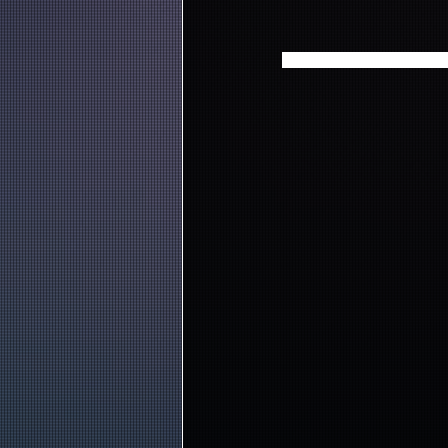
イ・ホンギ（from FTISL