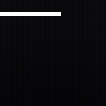
AND）　2nd ALBUM「Cheers」コメント 