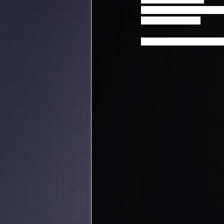
また、ホンギからのコメ
是非ご覧ください♪
イ・ホンギ（from FTISLAND