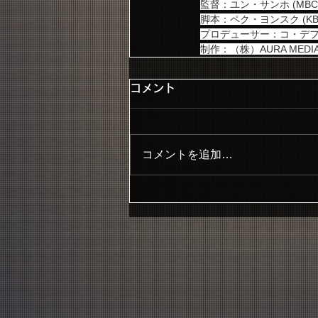
監督：ユン・サンホ (MBC「
脚本：ペク・ヨンスク (
プロデューサー：コ・デ
制作：（株）AURA MEDI
コメント
コメントを追加…