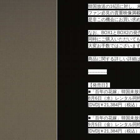
韓国放送の16話に対し、
ファン必見の貴重映像満
是非この機会にお買い求
なお、BOX1とBOX2
同時にご購入いただいて
大変お手数ではございま
商品に関する詳しい詳細はFNC
------------
【発売日】
■「百年の花嫁」韓国未放送シー
8月6日（水）レンタル同
[DVD]￥21,384円（税込）/
■「百年の花嫁」韓国未放送シー
9月5日（金）レンタル同
[DVD]￥21,384円（税込）/