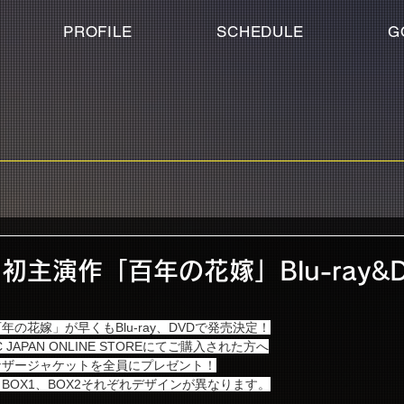
PROFILE
SCHEDULE
G
初主演作「百年の花嫁」Blu-ray&
の花嫁」が早くもBlu-ray、DVDで発売決定！
APAN ONLINE STOREにてご購入された方へ
ナザージャケットを全員にプレゼント！
BOX1、BOX2それぞれデザインが異なります。