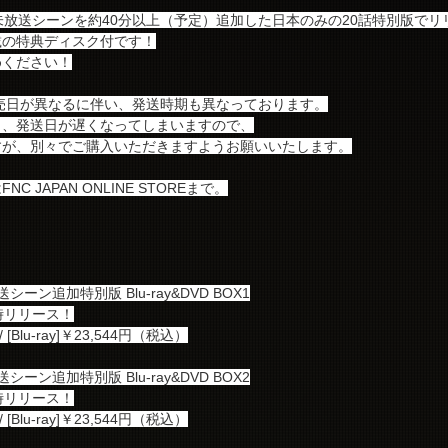
未放送シーンを約40分以上（予定）追加した日本のみの20話特別版でリ
載の特典ディスク付です！
めください！
の発売日が異なるに伴い、発送時期も異なっております。
も、発送日が遅くなってしまいますので、
すが、別々でご購入いただきますようお願いいたします。
 JAPAN ONLINE STOREまで。
ン追加特別版 Blu-ray&DVD BOX1
時リリース！
 [Blu-ray]￥23,544円（税込）
ン追加特別版 Blu-ray&DVD BOX2
時リリース！
 [Blu-ray]￥23,544円（税込）