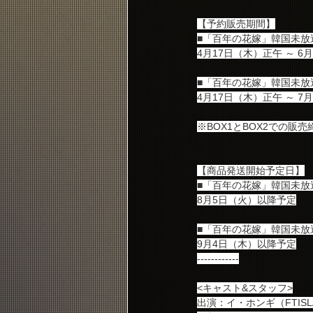
【予約販売期間】
■「百年の花嫁」韓国未放送シー
4月17日（木）正午 ～ 6
■「百年の花嫁」韓国未放送シー
4月17日（木）正午 ～ 7
※BOX1とBOX2での
【商品発送開始予定日】
■「百年の花嫁」韓国未放送シー
8月5日（火）以降予定
■「百年の花嫁」韓国未放送シー
9月4日（木）以降予定
------------
<キャスト&スタッフ>
出演：イ・ホンギ（FTIS