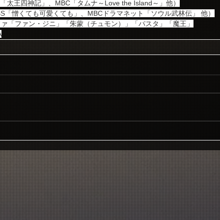
太王四神記」、MBC「タムナ～Love the Island～」他）
KBS「憎くても可愛くても」、MBCドラマネット「ソウル武林伝」 他）
ファ「ファン・ジニ」「朱蒙（チュモン）」「パスタ」「魔王」
A