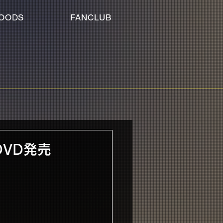
OODS
FANCLUB
DVD発売