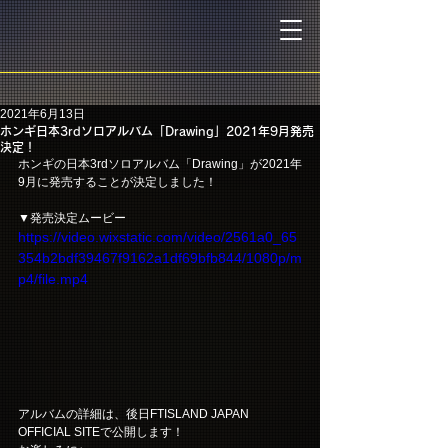
2021年6月13日
ホンギ日本3rdソロアルバム「Drawing」2021年9月発売
決定！
ホンギの日本3rdソロアルバム「Drawing」が2021年
9月に発売することが決定しました！
▼発売決定ムービー
https://video.wixstatic.com/video/2561a0_65
354b2bdf39467f9162a1df69bfb844/1080p/m
p4/file.mp4
アルバムの詳細は、後日FTISLAND JAPAN 
OFFICIAL SITEで公開します！