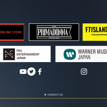
▶ CONTACT US