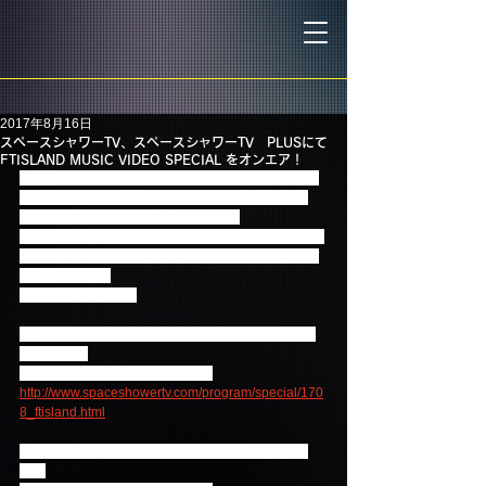
2017年8月16日
スペースシャワーTV、スペースシャワーTV PLUSにて
FTISLAND MUSIC VIDEO SPECIAL をオンエア！
8月23日に17th Single「Paradise」リリース、さら
に6都市での「FTISLAND AUTUMN TOUR 2017 -
Here is Paradise-」開催を記念して、
スペースシャワーTV、スペースシャワーTV PLUSに
て彼らの魅力がたっぷり詰まったミュージックビデ
オをオンエア！
ぜひお見逃しなく！
■スペースシャワーTV「FTISLAND MUSIC VIDEO 
SPECIAL」
初回放送：8/24(木)18:00～19:00
http://www.spaceshowertv.com/program/special/170
8_ftisland.html
■スペースシャワーTV Plus「FTISLAND スペシャ
ル」