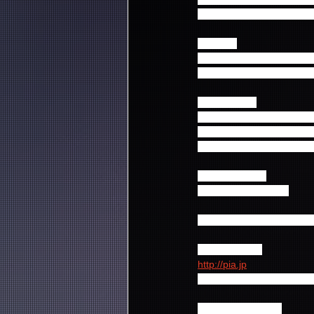
※イベントに関する会場
【日程】
9月15日(月・祝) 10:30開
9月15日(月・祝) 16:30開
【チケット】
全席指定 9,000円（税込）
※未就学児童入場不可、
※入場者全員にイベント
【一般発売日】
2014年 8月23日(土) 
≪チケットプレイガイド
■チケットぴあ
http://pia.jp
0570-02-9999 (Pコード：
■ローソンチケット