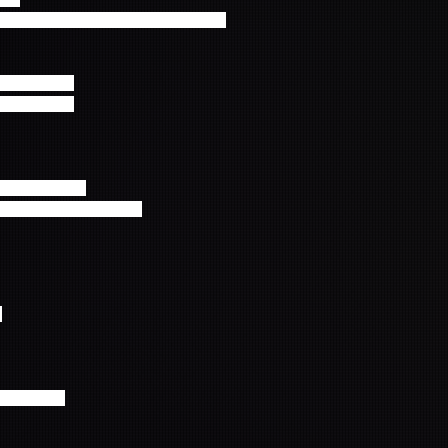
へのお問い合わせはご遠慮ください。
場/11:30開演
場/17:30開演
小学生以上有料
オリジナルペンライト付
≫
627-437）