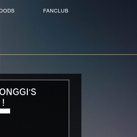
OODS
FANCLUB
NGGI’S
定！
まして、