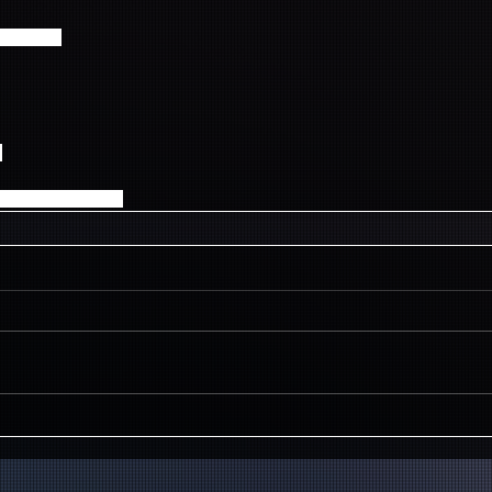
：71924）
】
ay 12：00～19：00)