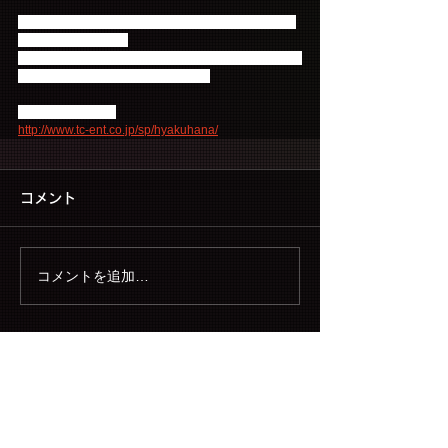
韓国未放送シーンを約40分追加、特典映像も満載の
ブルーレイ＆DVDも
BOX1＝8月6日（水）、BOX2＝9月5日（金）にリリ
ース（レンタルも同時リリース）！
DVD詳細はこちら
http://www.tc-ent.co.jp/sp/hyakuhana/
コメント
コメントを追加…