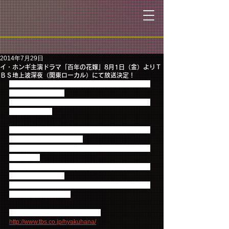
2014年7月29日
イ・ホンギ主演ドラマ「百年の花嫁」8月1日（金）よりＴ
ＢＳ地上波深夜（関東ローカル）にて放送決定！
イ・ホンギ主演のテレビドラマ「百年の花嫁」が８
月１日（金）より、
ＴＢＳ地上波深夜（関東ローカル）にて放送が決定
いたしました！
ドラマ「百年の花嫁」は大財閥のツンデレ御曹司ガ
ンジュ（イ・ホンギ）と、
行方不明になった彼の婚約者に顔がそっくりだとい
う理由で、
その代役をすることになった漁村の娘ドゥリム（ヤ
ン・ジンソン）との
恋を描いた、ハラハラドキドキのロマンティック・
ラブコメディドラマ。
詳細はこちら【TBS番組サイト】
http://www.tbs.co.jp/hyakuhana/