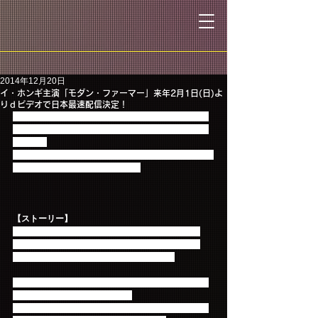
2014年12月20日
イ・ホンギ主演「モダン・ファーマー」来年2月1日(日)よ
りｄビデオで日本最速配信決定！
イ・ホンギのコミカルな演技にも注目が集まる青春
ラブコメディ「モダン・ファーマー」が、早くも日
本上陸。
国内最大級の動画配信サービスdビデオで日本最速配
信することが決定いたしました！
【ストーリー】
元人気ロックバンドが、人生一発逆転を狙う？！
彼らに残されたのは、夢、仲間、そして一万坪の
畑。仕事も恋もあきらめるにはまだ早い！
若者たちから絶大な人気を誇るロックバンドが、あ
る事件をきっかけに突如解散。
それから数年後、メンバーたちは、望まない仕事に