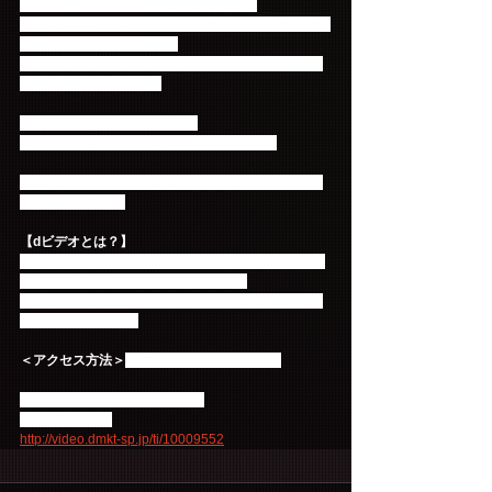
就きため息ばかりの生活を送っていた。
1億ウォンという多額の借金に追われ、絶望するミン
ギ（イ・ホンギ）の元に、
ある日、祖母の遺産として一万坪の白菜畑が残され
たという連絡が入り...。
2015年2月1日（日）配信開始
全20話×70分　毎週日・水曜（週2話更新）
こんなに早く「モダン・ファーマー」が見られるの
はｄビデオだけ！
【dビデオとは？】
約23,000タイトルの映画、ドラマ、アニメ、音楽、
BeeVが月額500円（税抜）で見放題。
テレビやパソコン、スマートフォンで楽しめる動画
配信サービスです。
＜アクセス方法＞
 今すぐ「dビデオ」で検索
日本オリジナル予告を配信中！
今すぐチェック
http://video.dmkt-sp.jp/ti/10009552