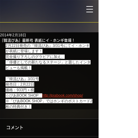
2014年2月18日
『韓流ぴあ』最新号 表紙にイ・ホンギ登場！
2月22日発売の『韓流ぴあ』3/31号にてイ・ホンギ
が表紙に登場します！
完全撮り下ろしのグラビアに加え、
「俳優としての新たなるステージ」と題したインタ
ビューも掲載！
『韓流ぴあ』3/31号
発売日：2月22日
価格：933円＋税
☆ぴあBOOK SHOP　
http://piabook.com/shop/
※「ぴあBOOK SHOP」ではホンギのポストカード2
枚の特典付き！
コメント