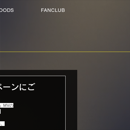
OODS
FANCLUB
ペーンにご
e』MVの
！
い。