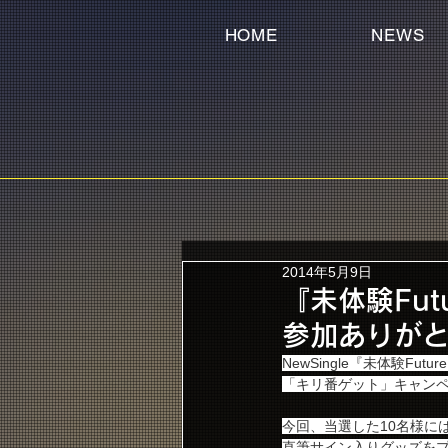
HOME
NEWS
2014年5月9日
『未体験Fu
参加ありが
NewSingle『未体験Fu
「キリ番ゲット」キャン
今回、当選した10名様には
直筆サイン入りグッズを