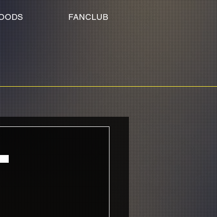
OODS
FANCLUB
！
た！