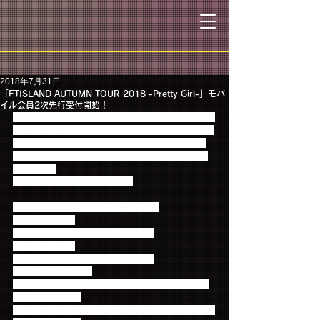
2018年7月31日
「FTISLAND AUTUMN TOUR 2018 -Pretty Girl-」モバ
イル会員2次先行受付開始！
本日7月31日(火)14時より、オフィシャルモバイルサ
イト「FTISLAND☆ワールド」にて、9/5より全国11
公演をまわる「FTISLAND AUTUMN TOUR 2018 -
Pretty Girl-」のモバイル会員２次先行受付を開始い
たします。
このチャンスをお見逃しなく！
■FTISLAND☆ワールド２次先行受付■
【受付期間】 　
7月31日(火)14:00～8月6日(月)14:00
【入金期間】 　
8月9日(木)18:00～8月14日(火)23:00
【申込枚数制限】 　
1公演あたり4枚まで、最大6公演24枚までお申し込
みいただけます。
※2次先行受付は対象公演のみの受付となりますので