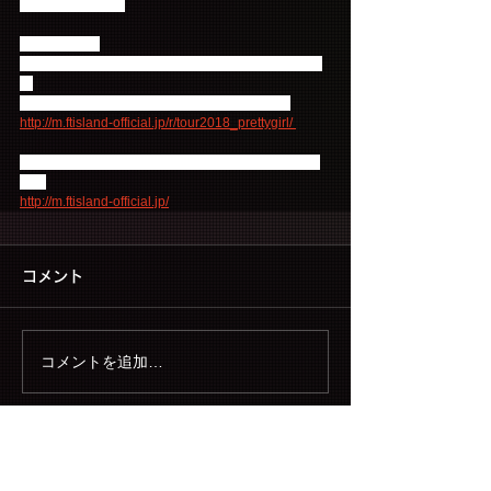
ご注意ください。
【申込URL】
※モバイル・スマートフォンでアクセスしてくださ
い
FTISLAND AUTUMN TOUR 2018 –Pretty Girl-
http://m.ftisland-official.jp/r/tour2018_prettygirl/ 
オフィシャルモバイルサイト「FTISLAND☆ワール
ド」
http://m.ftisland-official.jp/
コメント
コメントを追加…