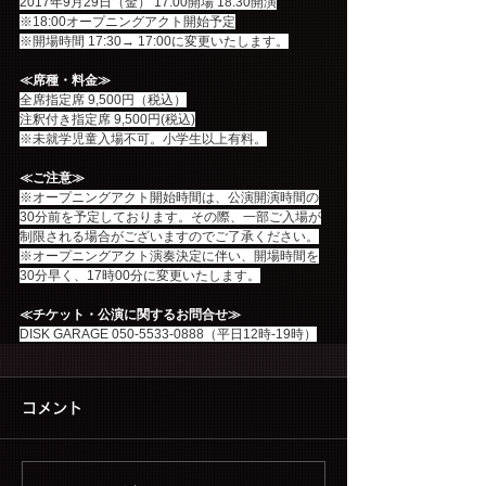
2017年9月29日（金） 17:00開場 18:30開演
※18:00オープニングアクト開始予定
※開場時間 17:30→ 17:00に変更いたします。
≪席種・料金≫
全席指定席 9,500円（税込）
注釈付き指定席 9,500円(税込)
※未就学児童入場不可。小学生以上有料。
≪ご注意≫
※オープニングアクト開始時間は、公演開演時間の
30分前を予定しております。その際、一部ご入場が
制限される場合がございますのでご了承ください。
※オープニングアクト演奏決定に伴い、開場時間を
30分早く、17時00分に変更いたします。
≪チケット・公演に関するお問合せ≫
DISK GARAGE 050-5533-0888（平日12時-19時）
コメント