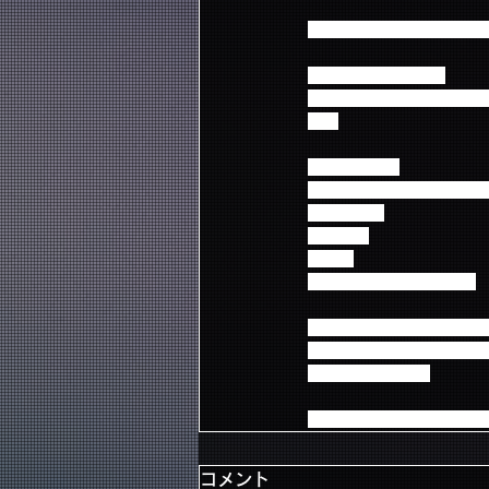
メール送信先： ticketinfo@fn
メールのタイトル：
FTISLAND 【○月〇日
合せ
メール本文：
・未着の公演日・公演地域名
・会員番号
・お名前
・枚数
＊＊＊＊＊＊＊＊＊＊＊
※チケット発送に利用をし
ツールとなっております
なっております。
住所に不備・転居などで
コメント