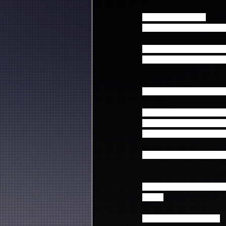
【東京】東京体育館
2016年4月30日（土） 16:
【愛知】日本ガイシホー
2016年5月20日（金)  17:
チケットはFNC MUSIC
ご当選、ご入金を済まされ
≪ご不在連絡票がない≫
（※受付期間外にお問合
受付期間 ： 4月18日(月) ～
※※※下記のメールのタ
※※※
＊＊＊＊＊＊＊＊＊＊＊