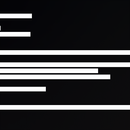
00開場 17:00開演
ル
30開場 18:30開演
 JAPAN INC. より、ヤマト運輸のセキュリティパッケージにて発送いた
た方で、4月18日(月)になっても≪チケットが届かない≫またはヤマト
場合は下記の通り、期日以内にお問い合わせください。
せをいただいても、ご返信いたしかねます。ご了承ください）
 4月26日(火) 18:00 まで
イトル、必要事項が明記されていない場合、お調べする事ができません