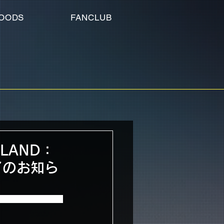
OODS
FANCLUB
ISLAND：
了のお知ら
に関しまして下記2公演のチケ