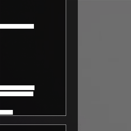
演】チケット未着のお問
リティの厳しい発送
」も適応外の発送と
ださい。