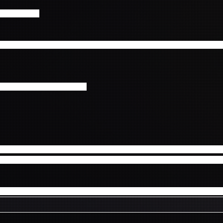
cent.co.jp
〇〇公演】チケット未着のお問合せ (例) FTISLAND 【4日30日 東京公
 （例）4月30日東京公演 
ております ヤマト運輸セキュリティパッケージは、名前の通りセキュ
。一般の配送物と違う運搬となっており、ヤマト運輸の「転居サービス
ヤマト運輸が発送元に返送する事は適正な対応になりますのでご了承く