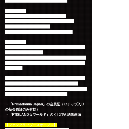
ますので、あらかじめご了承ください。
【参加対象】
・ファンクラブ『Primadonna Japan』
・モバイルサイト『FTISLAND☆ワールド』
両方に会員登録されている方
※当日入会された方もご参加いただけます!!
【参加方法】
①ダブル会員の方は、携帯・スマートフォンで会場
内で配布されるチラシの
QRコードを読み取り『FTISLAND☆ワールド』特設
ページにアクセスして、くじ引きにチャレンジして
ください！
②1等・2等・参加賞の当選結果が表示されたら、会
場内のファンクラブブースにおこしください。
ファンクラブブースにて下記の2点をスタッフにご提
示いただくと、賞品の交換を行えます。
・『Primadonna Japan』の会員証（ICチップ入り
の新会員証のみ有効）
・『FTISLAND☆ワールド』のくじびき結果画面
【ファンクラブブースオープン】