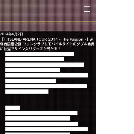
2014年6月2日
「FTISLAND ARENA TOUR 2014 - The Passion -」来
場者限定企画 ファンクラブ＆モバイルサイトのダブル会員
に抽選でサイン入りグッズが当たる！
6/3(火)、6/4(水)さいたまスーパーアリーナ
6/21(土)、6/22(日)日本ガイシホール
にて行われる『FTISLAND ARENA TOUR 2014 - 
The Passion -』にご来場される、
ファンクラブ＆モバイルサイト両方に会員登録して
いるダブル会員の方を対象
に、
抽選でFTISLANDサイン入りグッズが当たるモバイ
ルくじを実施いたします！
【賞品】
★1等(各日5名):直筆サイン入りトートバック
★2等(各日3名):直筆サイン入りミニ色紙
★参加賞(参加者全員):オリジナルステッカー 
※オリジナルステッカーは無くなり次第終了となり