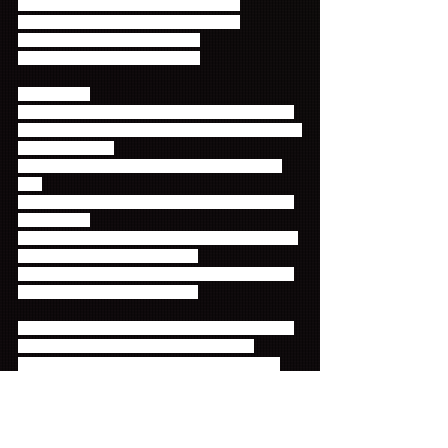
6/3 さいたまスーパーアリーナ公演 13:00
6/4 さいたまスーパーアリーナ公演 14:00
6/21 日本ガイシホール公演 12:00
6/22 日本ガイシホール公演 11:00
【注意事項】
・ファンクラブの新会員証をお持ちでない場合は、
「Primadonna Japan」サイトのログイン後の画面を
ご提示ください。
・賞品の引き換えは、お一人様一回のみとなりま
す。
・賞品の引き換えは、当日、ブースの営業時間のみ
となります。
・当日会場でFCにご入会の方は、会員証の代わりに
会費の受領証をお持ちください。
・公演のチケットをお持ちでない場合でも、モバイ
ルくじにはご参加いただけます。
すでに会員の方はもちろん、この機会にファンクラ
ブ『Primadonna Japan』、モバイルサイト
『FTISLAND☆ワールド』ぜひご入会ください！
コメント