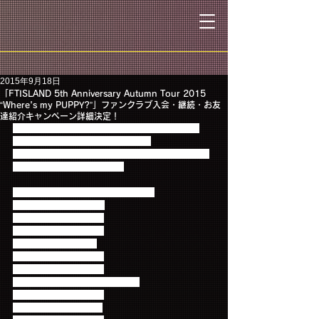
2015年9月18日
「FTISLAND 5th Anniversary Autumn Tour 2015
“Where's my PUPPY?”」ファンクラブ入会・継続・お友
達紹介キャンペーン詳細決定！
「FTISLAND 5th Anniversary Autumn Tour 2015 
“Where's my PUPPY?”」会場での、
ファンクラブ入会・継続・お友達紹介キャンペーン
の詳細が決定いたしました！
■ファンクラブブースオープン時間：
●Zepp Nagoya（愛知）
2015.09.28 (月) 14：30
2015.09.29 (火) 15：30
●Zepp Tokyo（東京）
2015.10.01 (木) 14：30
2015.10.02 (金) 15：30
●新潟県民会館 大ホール（新潟）
2015.10.06 (火) 15：00
●Zepp Namba（大阪）