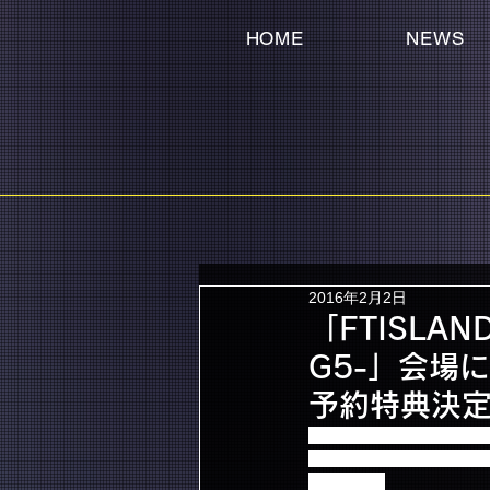
HOME
NEWS
2016年2月2日
「FTISLA
G5-」会場
予約特典決
2/1（月）、2（火）＠
「FTISLAND オフィシ
しました！