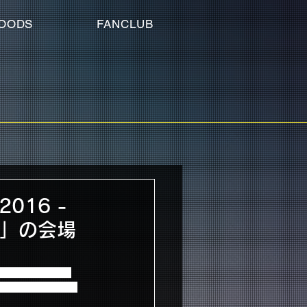
OODS
FANCLUB
016 -
U」の会場
にて開催されます、
U」予約特典が決定致