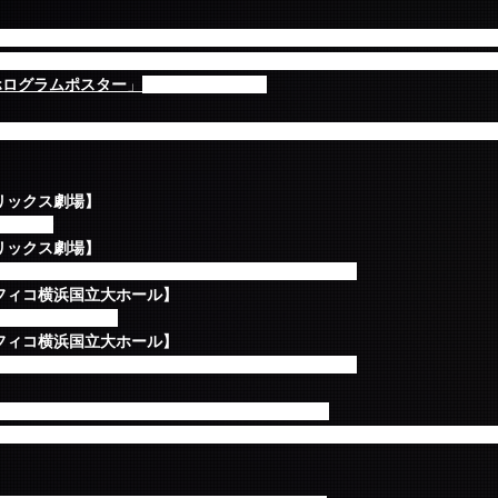
ニューアルバム「N.W.U」（初回限定盤A,初回限定盤B、通常盤 いず
シャルファンミーティング会場にてご予約の方しか手に入れることので
ホログラムポスター
」
を差し上げます。
ミーティングのチケットをお持ちでない方も開場前までのお時間に限りご
オリックス劇場】
閉館まで
オリックス劇場】
13:30 / 開演14:30 [night]開場18:00 / 開演19:00
シフィコ横浜国立大ホール】
:00 / 開演19:00
シフィコ横浜国立大ホール】
13:30 / 開演14:30 [night]開場18:00 / 開演19:00
する場合がございます。予め、ご了承ください。
行いますが、会場（閉館）の都合により途中で終了することがございま