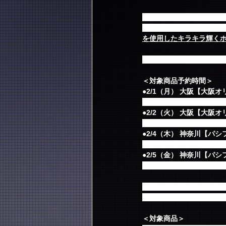
当日、会場にて、4/6発売
方には、もれなくオフィ
を使用したキラキラ輝く
※2/2（火）よりファン
＜対象商品予約時間＞
●2/1（月） 大阪【大阪
予約開始時間 終演後より
●2/2（火） 大阪【大阪
予約開始時間11:00 [noon]開場
●2/4（木） 神奈川【パ
予約開始時間14:00 / 開場18
●2/5（金） 神奈川【パ
予約開始時間11:00 [noon]開場
※会場の状況により前後
※終演後も予約・販売を
＜対象商品＞