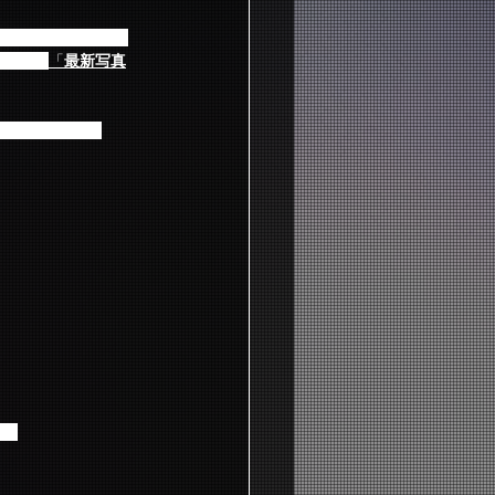
れか）をご予約頂いた
きない、
「
最新写真
予約頂けます。
す。