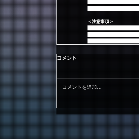
・4/6発売ニューアルバム
※Primadonna限定
＜注意事項＞
・会場周辺での深夜・早
なりますので禁止させて
・商品ならびに特典は発
コメント
コメントを追加…