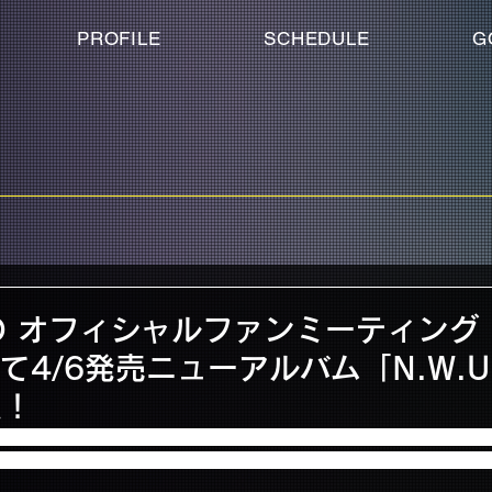
PROFILE
SCHEDULE
G
ND オフィシャルファンミーティング 2
にて4/6発売ニューアルバム「N.W.
定！
大阪オリックス劇場 2/4（木）、5（金）＠パシフィコ横浜国立大ホール
ャルファンミーティング 2016 -G5-」の会場でのニューアルバム「N.W.