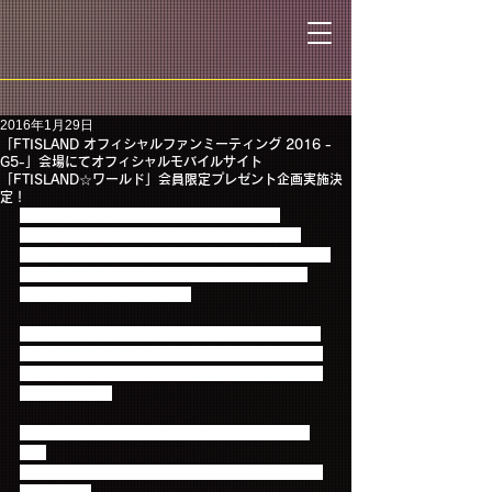
2016年1月29日
「FTISLAND オフィシャルファンミーティング 2016 -
G5-」会場にてオフィシャルモバイルサイト
「FTISLAND☆ワールド」会員限定プレゼント企画実施決
定！
2月1日～5日まで大阪・横浜で開催される、
「FTISLAND オフィシャルファンミーティング 
2016 -G5-」の会場にて、オフィシャルモバイルサイ
ト「FTISLAND☆ワールド会員限定プレゼント企
画」の実施が決定しました！
会場内のFTISLAND☆ワールドブースにて、プレゼ
ント引換ページを提示いただくと、会員の方にはも
れなく、「ファンミオリジナルステッカー」をプレ
ゼントします。
会場ではモバイルブースにぜひお立ち寄りくださ
い。
もちろん当日会場で入会された方でもプレゼント引