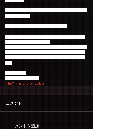
換OKです。
■引換場所：ファンミ―ティング会場内FTISLAND☆
ワールドブース
■引換時間：先行物販時間～終演後30分
※大阪・横浜全公演を通して、お一人様一回限りの
プレゼント引換となります。
※プレゼント引換ページは、会場内に掲示されるQR
コードまたは、FTISLAND☆ワールド内のファンミ
―ティング特設ページよりアクセスすることができ
ます
詳細はこちら
FTISLAND☆ワールド
http://m.ftisland-official.jp
コメント
コメントを追加…