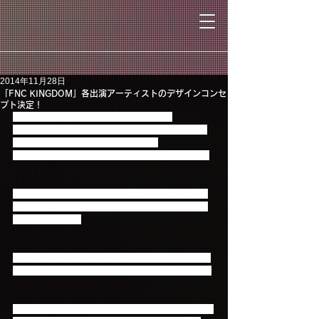
2014年11月28日
「FNC KINGDOM」各出演アーティストのデザインコンセ
プト決定！
今回の「2014 FNC KINGDOM IN JAPAN-
STARLIGHT-」では、各出演アーティストのイメー
ジに合わせて、イメージロゴを作成！
それぞれのロゴには実は深い意味があるのです…。
FTISLAND…燦々と光を放つ太陽のようにエネルギ
ッシュなFTISLAND。その抑えきれない爆発寸前の
情熱をイメージ。
CNBLUE…ダイヤモンドのように強く、みんなの心
を照らし出す"Diamond man"CNBLUEをイメージ。
JUNIEL…常に暖かい歌声と笑顔で、花のように聞く