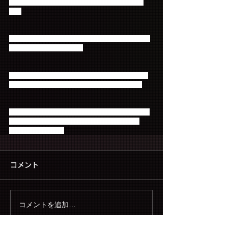
人の心を癒し続ける、可憐さとやさしさをイメー
ジ。
AOA…セクシーさと純粋さのギャップで人々を魅了
し続けるAOAをイメージ。
N.Flying…今にもはじけて飛び出しそうな、若さあ
ふれる茶目っ気いっぱいなN.Flyingをイメージ。
それぞれに違った意味を持つロゴが刻まれている、
KINGDOM OFFICIAL GOODSも近日発表予定！
どうぞお楽しみに☆
コメント
コメントを追加…