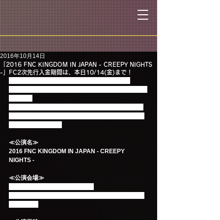
2016年10月14日
「2016 FNC KINGDOM IN JAPAN - CREEPY NIGHTS
-」FC2次先行入金期間は、本日10/14(金)まで！
「2016 FNC KINGDOM IN JAPAN - CREEPY 
NIGHTS -」 FC2次先行にてご当選された方のチケッ
ト代金の
ご入金期間は本日10/14(金) 23：59までとなってお
りますので、ご当選者でまだお手続きがお済みでな
い方はお忘れなく！
≪公演名≫
2016 FNC KINGDOM IN JAPAN - CREEPY 
NIGHTS -
≪公演会場≫
幕張メッセ 国際展示場 9-11Hall
※イベントに関する会場へのお問い合わせはご遠慮
ください。