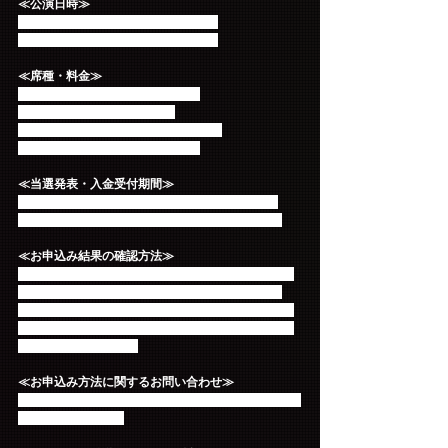
≪公演日時≫
12月10日(土) 15:00 開場 16：00開演
12月11日(日) 15:00 開場 16：00開演
≪席種・料金≫
KINGDOM席： 20,000円（税込）
一般指定席： 12,000円(税込)
※来場者限定オリジナルペンライト付
※3歳未満入場不可、3歳以上有料
≪当選発表・入金受付期間≫
2016年10月8日(土) 18:00～ 10月14日(金) 23:59
※チケット送料・発券手数料が別途かかります。
≪お申込み結果の確認方法≫
チケットぴあから届くメールの他、お申込み画面の
【申込状況照会はこちら】よりご確認ください。
※チケットぴあ、FNC MUSIC JAPAN、各ファンク
ラブにお電話やメールでお問合せをいただいてもお
答えいたしかねます。
≪お申込み方法に関するお問い合わせ≫
チケットぴあ question@pia.co.jp（営業時間10:00～
18:00 土日祝除く）