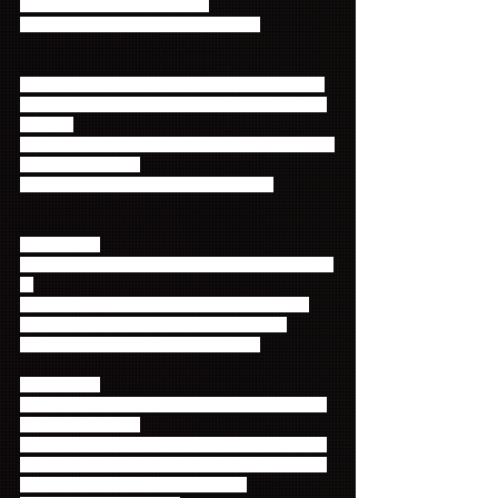
ンダムポストカード全23種類を
コンプリートセットにしてプレゼント！
★3等
(各日250名様)：会場限定B2ポスター2枚組。
この抽選会でしかもらえない、大判ポスターをプレ
ゼント！
FTISLAND・CNBLUE各1枚ずつをセットにしてプレ
ゼントいたします！
※各景品は、無くなり次第終了とります。
【参加対象】
・FTISLANDファンクラブ『Primadonna Japan』会
員
・CNBLUEファンクラブ『BOICE JAPAN』会員
※当日入会された方もご参加いただけます。
※抽選会当日に会員有効期限のある方。
【参加方法】
会場のファンクラブブースで、ファンクラブ会員証
をご提示ください。
抽選結果をお知らせする用紙をお渡しいたします。
必ずその場で、抽選結果をご確認いただき、当選の
際はその場で係員にお伝えください。