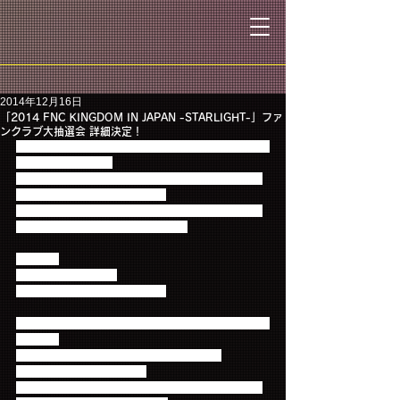
2014年12月16日
「2014 FNC KINGDOM IN JAPAN -STARLIGHT-」ファ
ンクラブ大抽選会 詳細決定！
「2014 FNC KINGDOM IN JAPAN -STARLIGHT-」会
場にご来場される、
ファンクラ会員の皆様を対象に実施される、大抽選
会の詳細が決定いたしました！
※当日、公演内で行われる抽選会とは別のファンク
ラブブースでの抽選会になります。
【賞品】
★1等
(各日10名様)：
メンバー直筆サイン入りグッズ
★2等
(各日50名様):ランダムポストカードコンプリー
トセット
“2013 FNC KINGDOM”より「FTISLAND」
「CNBLUE」各ツアー等の
ファンクラブブース会場特典でお渡ししている、ラ