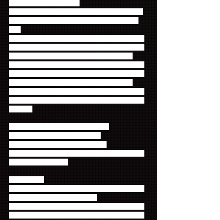
景品をお渡しいたします。
※1会員につき、1日1回抽選をしていただけます。
※抽選結果の用紙はお取替えすることはできませ
ん。
※運営上の都合により、景品は当日ご用意できない
場合がございます。その場合は、ファンクラブにご
登録の住所に、後日郵送させていただきます。
※会員証がお手元にない場合は、ファンクラブサイ
トのログイン画面を係員にお見せください。ご本人
確認をした上で、抽選にご参加いただけます。
※入会されたばかりで、会員番号が発行されていな
い場合は、お支払時に発行された受領証をお持ちく
ださい。
【ファンクラブブースオープン時間】
12/20　幕張メッセ　9:00（予定）
12/27　大阪城ホール　9:00（予定）
※会場の状況により前後する場合がございます。予
め、ご了承ください。
【注意事項】
・抽選会へご参加いただけるのは、イベント当日ブ
ースの営業時間のみとなります。
・当日会場でファンクラブにご入会の方は、会員証
の代わりに会費の受領証を抽選コーナーにお持ちく