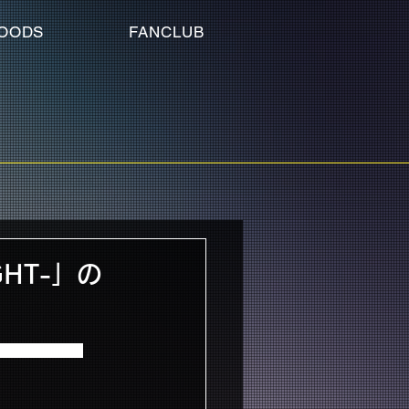
OODS
FANCLUB
IGHT-」の
DIAMOND 