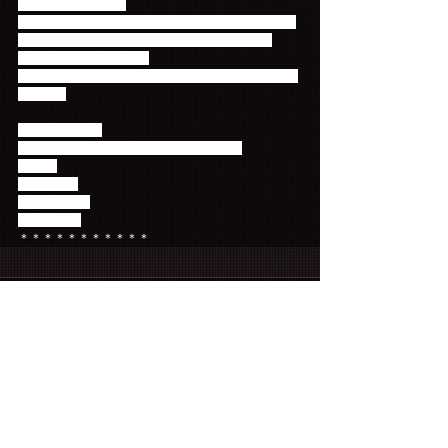
メールのタイトル：
【ホンギファンミ】○○公演チケット未着のお問合せ
※○○に該当公演日時 (12日or13日14:00 or 13日
18:00)を入れてください
　 例)【ホンギソロ】13日14:00公演チケット未着の
お問合せ
　メール本文：
・公演回(12日or13日14:00 or 13日18:00)
・枚数:
・お名前：
・会員番号：
・電話番号:
＊＊＊＊＊＊＊＊＊＊＊
コメント
コメントを追加…