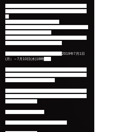
ご当選、ご入金を済まされた方で、下記お日にちに
なっても≪チケットが届かない≫または郵便局から
の
≪ご不在連絡票がない≫場合は【 
ticketinfo@fncent.co.jp 】宛に、下記の通り、期日以
内にお問い合わせください。
（※受付期間外にお問合せをいただいても、ご返信
いたしかねます。ご了承ください）
チケット未着のお問合せ受付期間：
2019年7月1日
(月）～7月10日(水)18時
まで
チケットのお送り先ご住所は、『チケットの抽選お
申込み時にご入力いただきました住所』宛てに簡易
書留にてお送りしております。
※※※下記のメールのタイトル、必要事項が明記さ
れていない場合はご返信する事ができませんのでご
注意ください※※※
＊＊＊＊＊＊＊＊＊＊＊
メール送信先： ticketinfo@fncent.co.jp