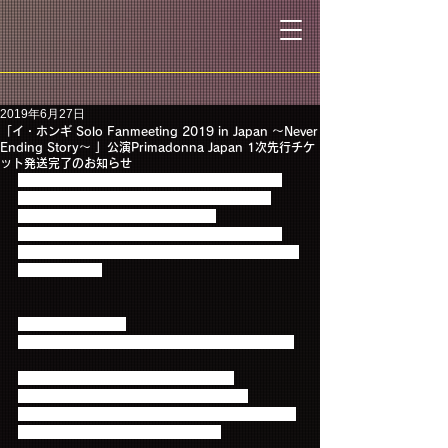
2019年6月27日
「イ・ホンギ Solo Fanmeeting 2019 in Japan ～Never
Ending Story～ 」公演Primadonna Japan 1次先行チケ
ット発送完了のお知らせ
「イ・ホンギ(from FTISLAND) Solo Fanmeeting 
2019 in Japan ～Never Ending Story～ 」公演 
Primadonna Japan 1次先行受付にて
お申込み購入いただきましたチケットに関しまし
て、6月26日(水)に発送完了いたしました事をお知ら
せいたします。
≪公演会場・日時≫
※会場への公演に関するお問合せはお控えください
【神奈川】パシフィコ横浜国立大ホール
2019年7月12日(金) 17:30開場　18:30開演
2019年7月13日(土) 【昼公演】13:00開場　14:00開
演  /【夜公演】17:00開場　18:00開演